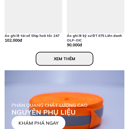
Áo ghi lê tài xế Ship hoả tốc 247
Áo ghi lê kỹ sư ĐT.975 Liên danh
102,000đ
OLP-OIC
90,000đ
XEM THÊM
PHẢN QUANG CHẤT LƯỢNG CAO
NGUYÊN PHỤ LIỆU
KHÁM PHÁ NGAY