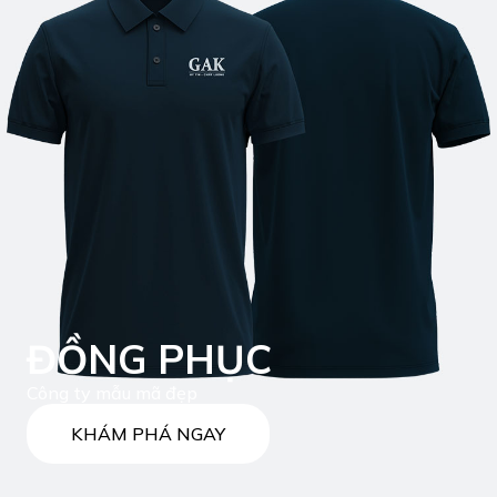
ĐỒNG PHỤC
Công ty mẫu mã đẹp
KHÁM PHÁ NGAY