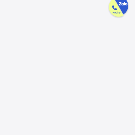
Công ty GAK tận tâm & tử tế trên
từng sản phẩm
Chúng tôi luôn trân trọng và mong đợi nhận được mọi ý kiến đóng
góp từ khách hàng để có thể nâng cấp trải nghiệm dịch vụ và sản
phẩm tốt hơn nữa.
Đóng góp ý kiến
Hotline
Email
056.913.33.39
ctygak@gmail.com
(8:00 - 17:30)