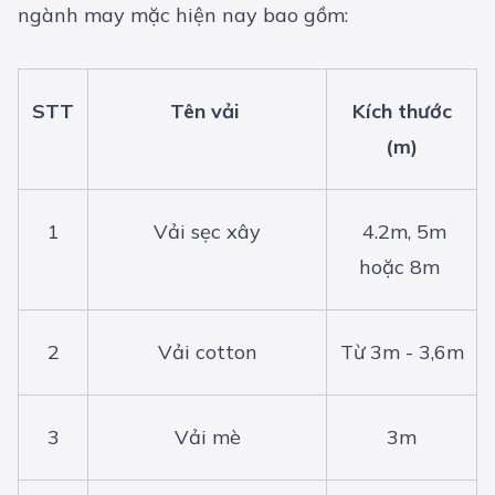
ngành may mặc hiện nay bao gồm:
STT
Tên vải
Kích thước
(m)
1
Vải sẹc xây
4.2m, 5m
hoặc 8m
2
Vải cotton
Từ 3m - 3,6m
3
Vải mè
3m