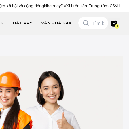
ệm xã hội và cộng đồng
Nhà máy
DVKH tận tâm
Trung tâm CSKH
NG
ĐẶT MAY
VĂN HOÁ GAK
0