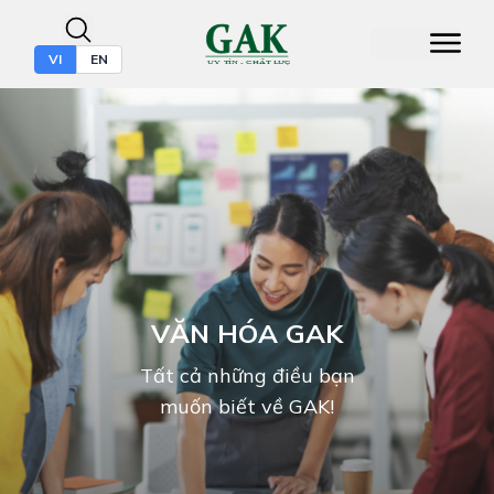
VI
EN
VĂN HÓA GAK
Tất cả những điều bạn
muốn biết về GAK!