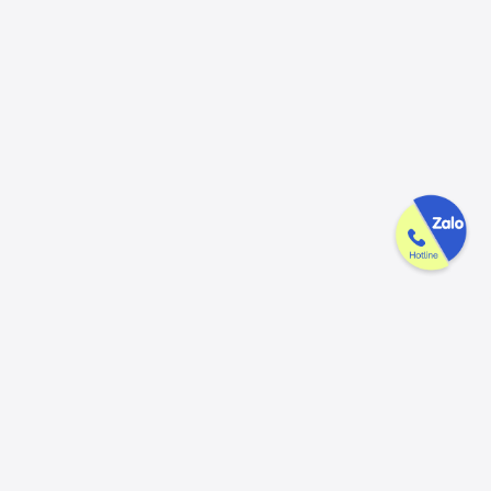
Công ty GAK tận tâm & tử tế trên
từng sản phẩm
Chúng tôi luôn trân trọng và mong đợi nhận được mọi ý kiến đóng
góp từ khách hàng để có thể nâng cấp trải nghiệm dịch vụ và sản
phẩm tốt hơn nữa.