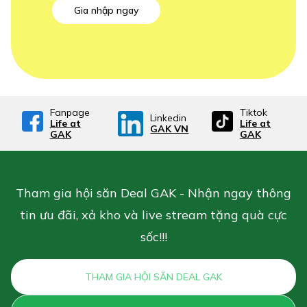
Gia nhập ngay
Fanpage
Tiktok
Linkedin
Life at
Life at
GAK VN
GAK
GAK
Tham gia hội săn Deal GAK - Nhận ngay thông
tin ưu đãi, xả kho và live stream tặng quà cực
sốc!!!
THAM GIA HỘI SĂN DEAL GAK