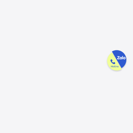
Công ty GAK tận tâm & tử tế trên
từng sản phẩm
Chúng tôi luôn trân trọng và mong đợi nhận được mọi ý kiến đóng
góp từ khách hàng để có thể nâng cấp trải nghiệm dịch vụ và sản
phẩm tốt hơn nữa.