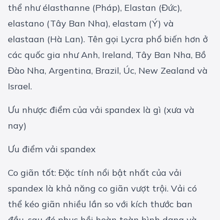
thể như élasthanne (Pháp), Elastan (Đức),
elastano (Tây Ban Nha), elastam (Ý) và
elastaan (Hà Lan). Tên gọi Lycra phổ biến hơn ở
các quốc gia như Anh, Ireland, Tây Ban Nha, Bồ
Đào Nha, Argentina, Brazil, Úc, New Zealand và
Israel.
Ưu nhược điểm của vải spandex là gì (xưa và
nay)
Ưu điểm vải spandex
Co giãn tốt: Đặc tính nổi bật nhất của vải
spandex là khả năng co giãn vượt trội. Vải có
thể kéo giãn nhiều lần so với kích thước ban
đầu, sau đó phục hồi hoàn toàn hình dạng và