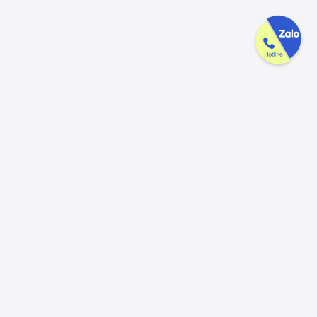
Công ty GAK tận tâm & tử tế trên
từng sản phẩm
Chúng tôi luôn trân trọng và mong đợi nhận được mọi ý kiến đóng
góp từ khách hàng để có thể nâng cấp trải nghiệm dịch vụ và sản
phẩm tốt hơn nữa.
Đóng góp ý kiến
Hotline
Email
056.913.33.39
ctygak@gmail.com
(8:00 - 17:30)