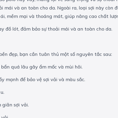
ải mái và an toàn cho da. Ngoài ra, loại sợi này còn
m ái, mềm mại và thoáng mát, giúp nâng cao chất lượ
bền đẹp, bạn cần tuân thủ một số nguyên tắc sau:
o bẩn quá lâu gây ẩm mốc và mùi hôi.
ẩy mạnh để bảo vệ sợi vải và màu sắc.
u.
giãn sợi vải.
 vải.