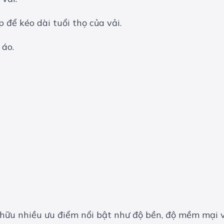
 để kéo dài tuổi thọ của vải.
 áo.
ở hữu nhiều ưu điểm nổi bật như độ bền, độ mềm mại v