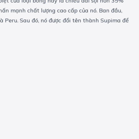
iệt của loại bông này là chiều dài sợi hơn 35%
 nhấn mạnh chất lượng cao cấp của nó. Ban đầu,
và Peru. Sau đó, nó được đổi tên thành Supima để