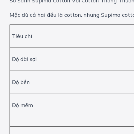
So Sánh Supima Cotton Với Cotton Thông Thườ
Mặc dù cả hai đều là cotton, nhưng Supima cotto
Tiêu chí
Độ dài sợi
Độ bền
Độ mềm