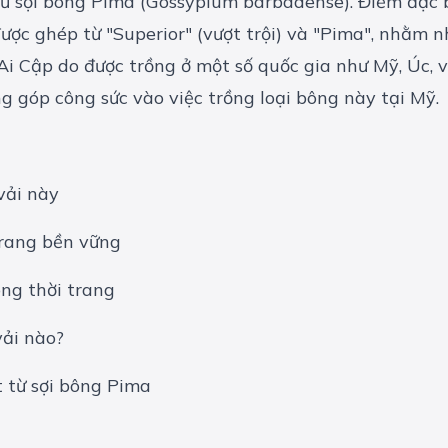
từ sợi bông Pima (Gossypium barbadense). Điểm đặc b
được ghép từ "Superior" (vượt trội) và "Pima", nhằm
 Ai Cập do được trồng ở một số quốc gia như Mỹ, Úc, 
 góp công sức vào việc trồng loại bông này tại Mỹ.
vải này
trang bền vững
ong thời trang
vải nào?