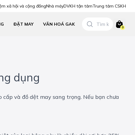
ệm xã hội và cộng đồng
Nhà máy
DVKH tận tâm
Trung tâm CSKH
NG
ĐẶT MAY
VĂN HOÁ GAK
0
ứng dụng
o cấp và đồ dệt may sang trọng. Nếu bạn chưa