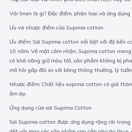
Vải linen là gì? Đặc điểm, phân loại và ứng dụng
Ưu và nhược điểm của Supima cotton
Ưu điểm: Sợi Supima cotton nổi bật với độ bền ca
10 năm. Về mặt cảm nhận, Supima cotton mang lại
có khả năng giữ màu tốt, sản phẩm không bị phai
mồ hôi gấp đôi so với bông thông thường, lý tưở
Nhược điểm: Chất liệu supima cotton có giá thàn
ấm áp.
Ứng dụng của sợi Supima Cotton
Sợi Supima cotton được ứng dụng rộng rãi trong 
dệt vải may các sản phẩm cao cấp như áo thun, á