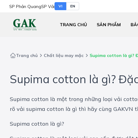
SP Phản Quang
SP Vải
VI
EN
TRANG CHỦ
SẢN PHẨM
BẢ
Trang chủ
Chất liệu may mặc
Supima cotton là gì? 
Supima cotton là gì? Đặ
Supima cotton là một trong những loại vải cott
rõ vải supima cotton là gì thì hãy cùng
GAKVN
t
Supima cotton là gì?