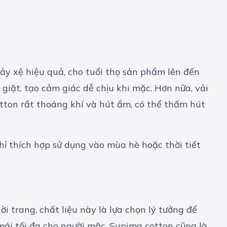
chảy xệ hiệu quả, cho tuổi thọ sản phẩm lên đến
iặt, tạo cảm giác dễ chịu khi mặc. Hơn nữa, vải
tton rất thoáng khí và hút ẩm, có thể thấm hút
hỉ thích hợp sử dụng vào mùa hè hoặc thời tiết
 trang, chất liệu này là lựa chọn lý tưởng để
mái tối đa cho người mặc. Supima cotton cũng là