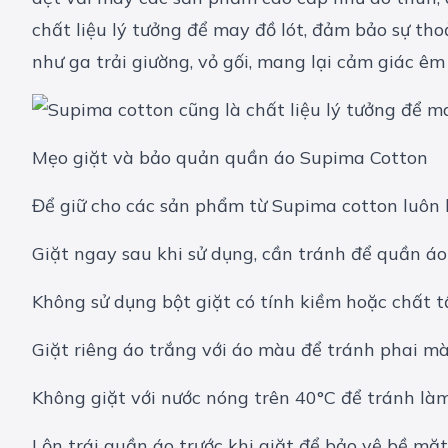
chất liệu lý tưởng để may đồ lót, đảm bảo sự tho
như ga trải giường, vỏ gối, mang lại cảm giác ê
Mẹo giặt và bảo quản quần áo Supima Cotton
Để giữ cho các sản phẩm từ Supima cotton luôn 
Giặt ngay sau khi sử dụng, cần tránh để quần á
Không sử dụng bột giặt có tính kiềm hoặc chất t
Giặt riêng áo trắng với áo màu để tránh phai mà
Không giặt với nước nóng trên 40°C để tránh làm 
Lộn trái quần áo trước khi giặt để bảo vệ bề mặt