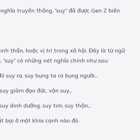
nghĩa truyền thống, “suy” đã được Gen Z biến
nh thần, hoặc vị trí trong xã hội. Đây là từ ngữ
, “suy” có những nét nghĩa chính như sau:
ó suy ra, suy bụng ta ra bụng người...
suy giảm đạo đức, vận suy...
uy dinh dưỡng, suy tim, suy thận...
t bại ở một khía cạnh nào đó.