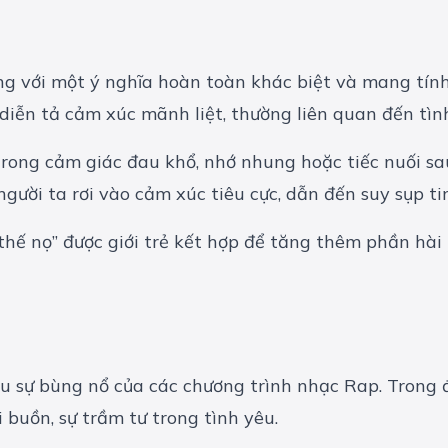
ụng với một ý nghĩa hoàn toàn khác biệt và mang tính 
 diễn tả cảm xúc mãnh liệt, thường liên quan đến tìn
 trong cảm giác đau khổ, nhớ nhung hoặc tiếc nuối sa
 người ta rơi vào cảm xúc tiêu cực, dẫn đến suy sụp ti
uy thế nọ” được giới trẻ kết hợp để tăng thêm phần hà
u sự bùng nổ của các chương trình nhạc Rap. Trong 
i buồn, sự trầm tư trong tình yêu.