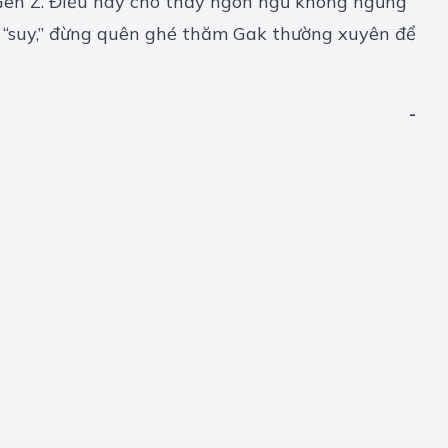
a Gen Z. Điều này cho thấy ngôn ngữ không ngừng
ư “suy,” đừng quên ghé thăm Gak thường xuyên để
-