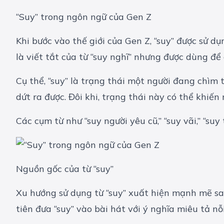
“Suy” trong ngôn ngữ của Gen Z
Khi bước vào thế giới của Gen Z, “suy” được sử d
là viết tắt của từ “suy nghĩ” nhưng được dùng để
Cụ thể, “suy” là trạng thái một người đang chìm
dứt ra được. Đôi khi, trạng thái này có thể khiến
Các cụm từ như “suy người yêu cũ,” “suy vãi,” “s
Nguồn gốc của từ “suy”
Xu hướng sử dụng từ “suy” xuất hiện mạnh mẽ sa
tiên đưa “suy” vào bài hát với ý nghĩa miêu tả nỗ