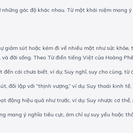
 từ những góc độ khác nhau. Từ một khái niệm mang ý 
ự giảm sút hoặc kém đi về nhiều mặt như sức khỏe, ti
ế, và đời sống. Theo Từ điển tiếng Việt của Hoàng Phê
đến cái chưa biết, ví dụ: Suy nghĩ, suy cho cùng, từ đ
 đối lập với “thịnh vượng,” ví dụ: Suy thoái kinh tế, 
t động hiệu quả như trước, ví dụ: Suy nhược cơ thể, s
ng mang ý nghĩa tiêu cực, ám chỉ sự suy yếu hoặc thấ