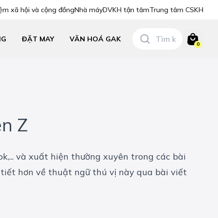
ệm xã hội và cộng đồng
Nhà máy
DVKH tận tâm
Trung tâm CSKH
NG
ĐẶT MAY
VĂN HOÁ GAK
0
en Z
k,... và xuất hiện thường xuyên trong các bài
iết hơn về thuật ngữ thú vị này qua bài viết