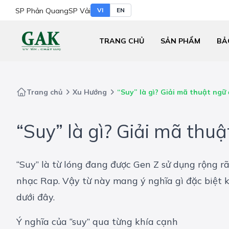
SP Phản Quang
SP Vải
VI
EN
TRANG CHỦ
SẢN PHẨM
BẢ
Trang chủ
Xu Hướng
“Suy” là gì? Giải mã thuật ng
“Suy” là gì? Giải mã th
“Suy” là từ lóng đang được Gen Z sử dụng rộng rã
nhạc Rap. Vậy từ này mang ý nghĩa gì đặc biệt k
dưới đây.
Ý nghĩa của “suy” qua từng khía cạnh