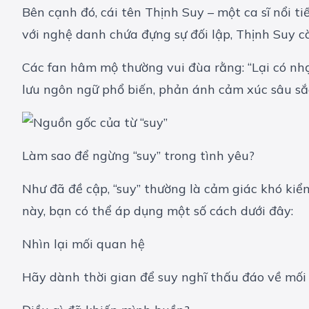
Bên cạnh đó, cái tên Thịnh Suy – một ca sĩ nổi t
với nghệ danh chứa đựng sự đối lập, Thịnh Suy c
Các fan hâm mộ thường vui đùa rằng: “Lại có nhạc
lưu ngôn ngữ phổ biến, phản ánh cảm xúc sâu sắc
Làm sao để ngừng “suy” trong tình yêu?
Như đã đề cập, “suy” thường là cảm giác khó kiểm
này, bạn có thể áp dụng một số cách dưới đây:
Nhìn lại mối quan hệ
Hãy dành thời gian để suy nghĩ thấu đáo về mối 