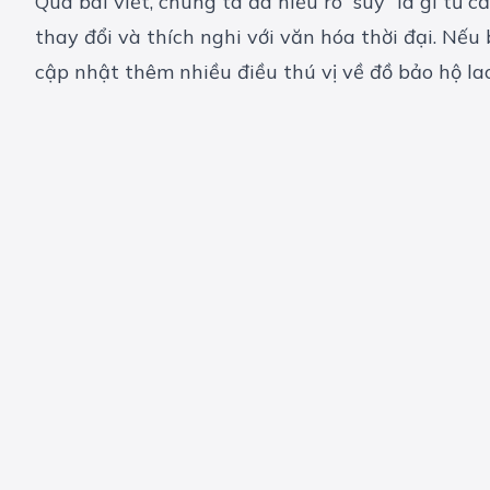
Qua bài viết, chúng ta đã hiểu rõ “suy” là gì t
thay đổi và thích nghi với văn hóa thời đại. N
cập nhật thêm nhiều điều thú vị về
đồ bảo hộ la