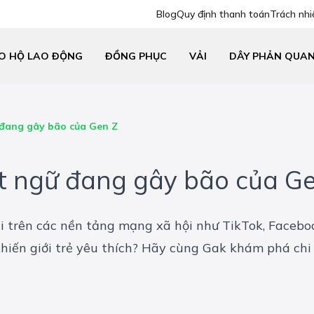
Blog
Quy định thanh toán
Trách nhi
O HỘ LAO ĐỘNG
ĐỒNG PHỤC
VẢI
DÂY PHẢN QUA
ữ đang gây bão của Gen Z
uật ngữ đang gây bão của G
i trên các nền tảng mạng xã hội như TikTok, Faceboo
hiến giới trẻ yêu thích? Hãy cùng Gak khám phá chi t