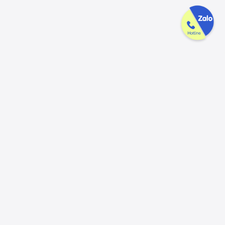
UYỂN DỤNG
ĐỊA CHỈ LIÊN HỆ
Văn phòng Tp HCM:
15 Lê Minh Xuân,