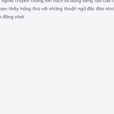
ừ cả nghĩa truyền thống lẫn cách sử dụng sáng tạo củ
ếu bạn thấy hứng thú với những thuật ngữ độc đáo nh
o động
nhé!