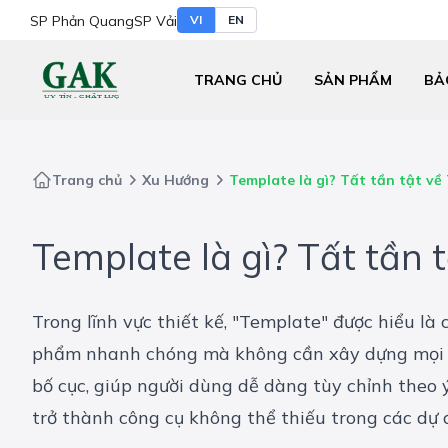
SP Phản Quang
SP Vải
VI
EN
TRANG CHỦ
SẢN PHẨM
BẢ
Trang chủ
Xu Hướng
Template là gì? Tất tần tật về
Template là gì? Tất tần 
Trong lĩnh vực thiết kế, "Template" được hiểu là
phẩm nhanh chóng mà không cần xây dựng mọi th
bố cục, giúp người dùng dễ dàng tùy chỉnh theo ý
trở thành công cụ không thể thiếu trong các dự á