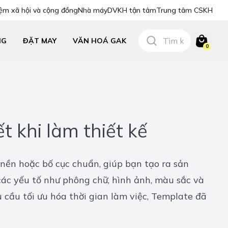
ệm xã hội và cộng đồng
Nhà máy
DVKH tận tâm
Trung tâm CSKH
NG
ĐẶT MAY
VĂN HOÁ GAK
0
t khi làm thiết kế
 nền hoặc bố cục chuẩn, giúp bạn tạo ra sản
ác yếu tố như phông chữ, hình ảnh, màu sắc và
 cầu tối ưu hóa thời gian làm việc, Template đã