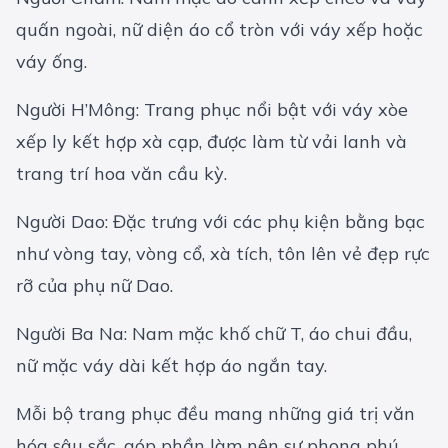
quấn ngoài, nữ diện áo cổ tròn với váy xếp hoặc
váy ống.
Người H’Mông: Trang phục nổi bật với váy xòe
xếp ly kết hợp xà cạp, được làm từ vải lanh và
trang trí hoa văn cầu kỳ.
Người Dao: Đặc trưng với các phụ kiện bằng bạc
như vòng tay, vòng cổ, xà tích, tôn lên vẻ đẹp rực
rỡ của phụ nữ Dao.
Người Ba Na: Nam mặc khố chữ T, áo chui đầu,
nữ mặc váy dài kết hợp áo ngắn tay.
Mỗi bộ trang phục đều mang những giá trị văn
hóa sâu sắc, góp phần làm nên sự phong phú