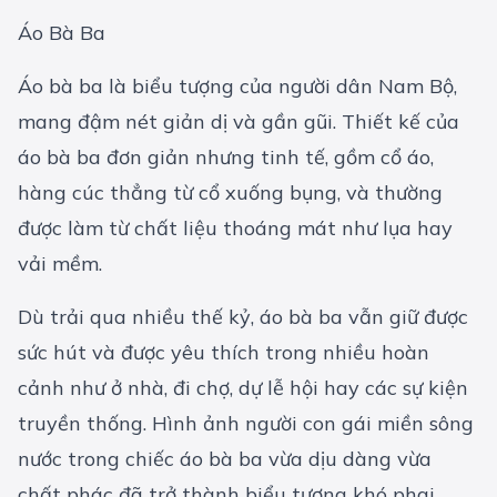
Áo Bà Ba
Áo bà ba là biểu tượng của người dân Nam Bộ,
mang đậm nét giản dị và gần gũi. Thiết kế của
áo bà ba đơn giản nhưng tinh tế, gồm cổ áo,
hàng cúc thẳng từ cổ xuống bụng, và thường
được làm từ chất liệu thoáng mát như lụa hay
vải mềm.
Dù trải qua nhiều thế kỷ, áo bà ba vẫn giữ được
sức hút và được yêu thích trong nhiều hoàn
cảnh như ở nhà, đi chợ, dự lễ hội hay các sự kiện
truyền thống. Hình ảnh người con gái miền sông
nước trong chiếc áo bà ba vừa dịu dàng vừa
chất phác đã trở thành biểu tượng khó phai