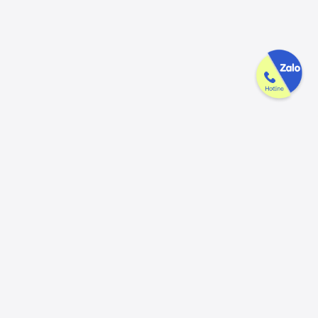
Công ty GAK tận tâm & tử tế trên
từng sản phẩm
Chúng tôi luôn trân trọng và mong đợi nhận được mọi ý kiến đóng
góp từ khách hàng để có thể nâng cấp trải nghiệm dịch vụ và sản
phẩm tốt hơn nữa.
Đóng góp ý kiến
Hotline
Email