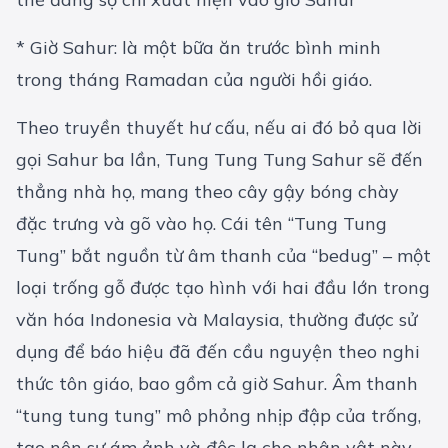
* Giờ Sahur: là một bữa ăn trước bình minh
trong tháng Ramadan của người hồi giáo.
Theo truyền thuyết hư cấu, nếu ai đó bỏ qua lời
gọi Sahur ba lần, Tung Tung Tung Sahur sẽ đến
thẳng nhà họ, mang theo cây gậy bóng chày
đặc trưng và gõ vào họ. Cái tên “Tung Tung
Tung” bắt nguồn từ âm thanh của “bedug” – một
loại trống gỗ được tạo hình với hai đầu lớn trong
văn hóa Indonesia và Malaysia, thường được sử
dụng để báo hiệu đã đến cầu nguyện theo nghi
thức tôn giáo, bao gồm cả giờ Sahur. Âm thanh
“tung tung tung” mô phỏng nhịp đập của trống,
tạo nên sự ám ảnh và độc lạ cho nhân vật này.