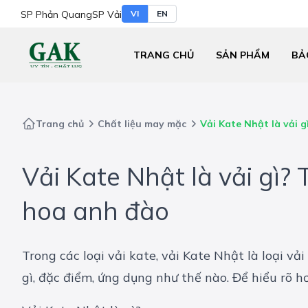
SP Phản Quang
SP Vải
VI
EN
TRANG CHỦ
SẢN PHẨM
BẢ
Trang chủ
Chất liệu may mặc
Vải Kate Nhật là vải g
Vải Kate Nhật là vải gì? 
hoa anh đào
Trong các loại vải kate, vải Kate Nhật là loại vả
gì, đặc điểm, ứng dụng như thế nào. Để hiểu rõ h