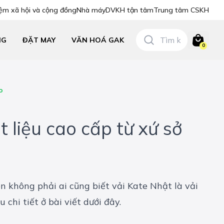
ệm xã hội và cộng đồng
Nhà máy
DVKH tận tâm
Trung tâm CSKH
NG
ĐẶT MAY
VĂN HOÁ GAK
0
o
 liệu cao cấp từ xứ sở
ên không phải ai cũng biết vải Kate Nhật là vải
u chi tiết ở bài viết dưới đây.