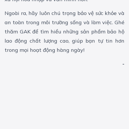
Ngoài ra, hãy luôn chú trọng bảo vệ sức khỏe và
an toàn trong môi trường sống và làm việc. Ghé
thăm GAK để tìm hiểu những sản phẩm
bảo hộ
lao động
chất lượng cao, giúp bạn tự tin hơn
trong mọi hoạt động hàng ngày!
-