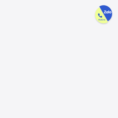
Công ty GAK tận tâm & tử tế trên
từng sản phẩm
Chúng tôi luôn trân trọng và mong đợi nhận được mọi ý kiến đóng
góp từ khách hàng để có thể nâng cấp trải nghiệm dịch vụ và sản
phẩm tốt hơn nữa.
Đóng góp ý kiến
Hotline
Email
056.913.33.39
ctygak@gmail.com
(8:00 - 17:30)