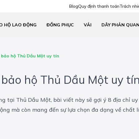
Blog
Quy định thanh toán
Trách nhi
O HỘ LAO ĐỘNG
ĐỒNG PHỤC
VẢI
DÂY PHẢN QUA
 bảo hộ Thủ Dầu Một uy tín
bảo hộ Thủ Dầu Một uy tí
 tại Thủ Dầu Một, bài viết này sẽ gợi ý 8 địa chỉ u
ộng mà còn mang đến sự lựa chọn đa dạng về chất li