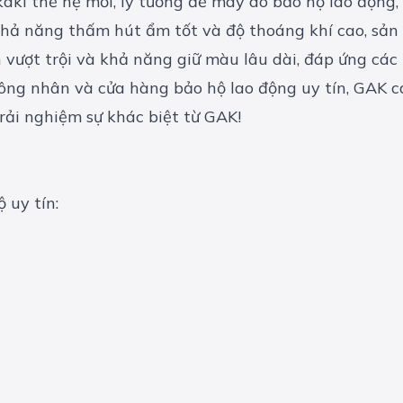
kaki thế hệ mới, lý tưởng để
may áo bảo hộ lao động
 khả năng thấm hút ẩm tốt và độ thoáng khí cao, sả
n vượt trội và khả năng giữ màu lâu dài, đáp ứng các
ông nhân
và cửa hàng bảo hộ lao động uy tín, GAK 
ải nghiệm sự khác biệt từ GAK!
 uy tín: