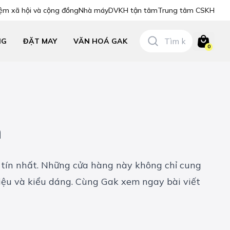
ệm xã hội và cộng đồng
Nhà máy
DVKH tận tâm
Trung tâm CSKH
NG
ĐẶT MAY
VĂN HOÁ GAK
0
n
y tín nhất. Những cửa hàng này không chỉ cung
ệu và kiểu dáng. Cùng Gak xem ngay bài viết