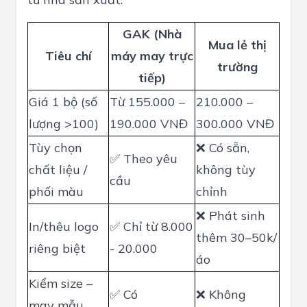
GAK (Nhà
Mua lẻ thị
Tiêu chí
máy may trực
trường
tiếp)
Giá 1 bộ (số
Từ 155.000 –
210.000 –
lượng >100)
190.000 VNĐ
300.000 VNĐ
Tùy chọn
❌ Có sẵn,
✅ Theo yêu
chất liệu /
không tùy
cầu
phối màu
chỉnh
❌ Phát sinh
In/thêu logo
✅ Chỉ từ 8.000
thêm 30–50k/
riêng biệt
- 20.000
áo
Kiểm size –
✅ Có
❌ Không
may mẫu