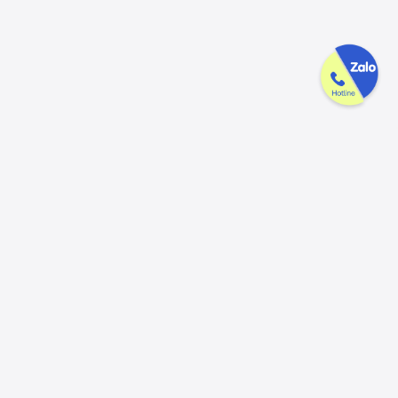
Công ty GAK tận tâm & tử tế trên
từng sản phẩm
Chúng tôi luôn trân trọng và mong đợi nhận được mọi ý kiến đóng
góp từ khách hàng để có thể nâng cấp trải nghiệm dịch vụ và sản
phẩm tốt hơn nữa.
Đóng góp ý kiến
Hotline
Email
056.913.33.39
ctygak@gmail.com