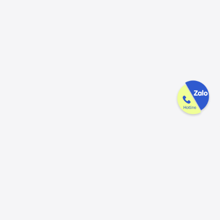
Công ty GAK tận tâm & tử tế trên
từng sản phẩm
Chúng tôi luôn trân trọng và mong đợi nhận được mọi ý kiến đóng
góp từ khách hàng để có thể nâng cấp trải nghiệm dịch vụ và sản
phẩm tốt hơn nữa.