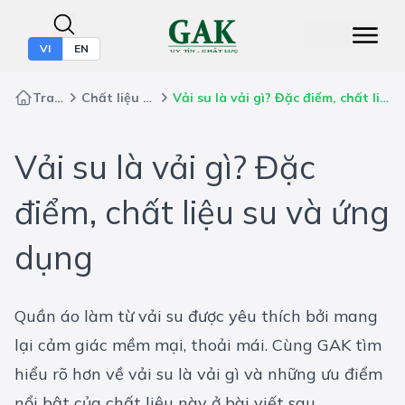
VI
EN
Trang chủ
Chất liệu may mặc
Vải su là vải gì? Đặc điểm, chất liệu su và ứng dụng
Vải su là vải gì? Đặc
điểm, chất liệu su và ứng
dụng
Quần áo làm từ vải su được yêu thích bởi mang
lại cảm giác mềm mại, thoải mái. Cùng GAK tìm
hiểu rõ hơn về vải su là vải gì và những ưu điểm
nổi bật của chất liệu này ở bài viết sau.