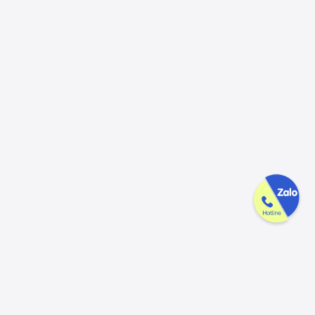
Công ty GAK tận tâm & tử tế trên
từng sản phẩm