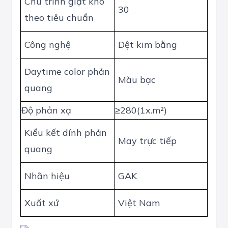
Chu trình giặt khô
30
theo tiêu chuẩn
Công nghệ
Dệt kim bằng
Daytime color phản
Màu bạc
quang
Độ phản xạ
≥280(1x.m²)
Kiểu kết dính phản
May trực tiếp
quang
Nhãn hiệu
GAK
Xuất xứ
Việt Nam