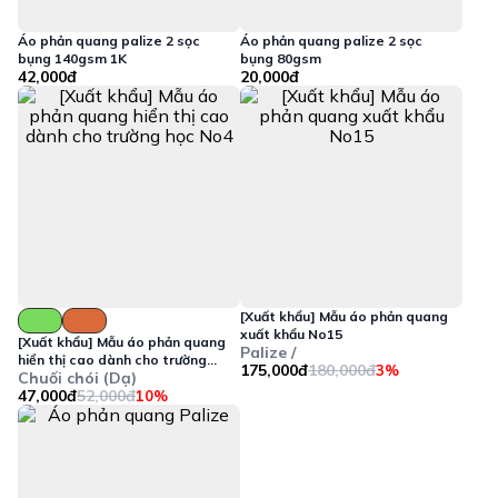
Áo phản quang palize 2 sọc
Áo phản quang palize 2 sọc
bụng 140gsm 1K
bụng 80gsm
42,000đ
20,000đ
[Xuất khẩu] Mẫu áo phản quang
xuất khẩu No15
[Xuất khẩu] Mẫu áo phản quang
Palize /
hiển thị cao dành cho trường
175,000đ
180,000đ
3%
Chuối chói (Dạ)
học No4
47,000đ
52,000đ
10%