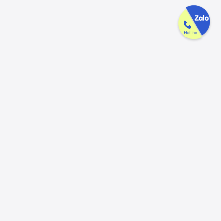
Công ty GAK tận tâm & tử tế trên
từng sản phẩm
Chúng tôi luôn trân trọng và mong đợi nhận được mọi ý kiến đóng
góp từ khách hàng để có thể nâng cấp trải nghiệm dịch vụ và sản
phẩm tốt hơn nữa.
Đóng góp ý kiến
Hotline
Email
056.913.33.39
ctygak@gmail.com
(8:00 - 17:30)