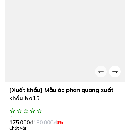
[Xuất khẩu] Mẫu áo phản quang xuất
khẩu No15
(4)
175.000đ
180.000đ
3%
Chất vải: