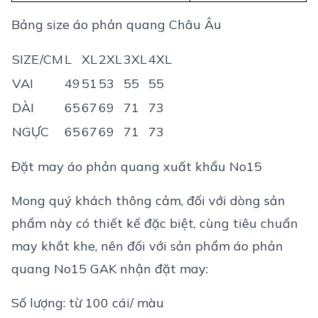
Bảng size áo phản quang Châu Âu
SIZE/CM
L
XL
2XL
3XL
4XL
VAI
49
51
53
55
55
DÀI
65
67
69
71
73
NGỰC
65
67
69
71
73
Đặt may áo phản quang xuất khẩu No15
Mong quý khách thông cảm, đối với dòng sản
phẩm này có thiết kế đặc biệt, cùng tiêu chuẩn
may khắt khe, nên đối với sản phẩm áo phản
quang No15 GAK nhận đặt may:
Số lượng: từ 100 cái/ màu