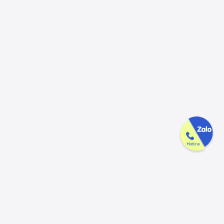
Công ty GAK tận tâm & tử tế trên
từng sản phẩm