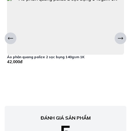
Áo phản quang palize 2 sọc bụng 140gsm 1K
Á
42,000đ
2
ĐÁNH GIÁ SẢN PHẨM