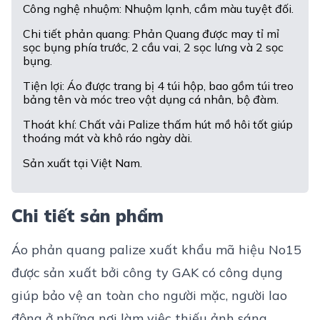
Công nghệ nhuộm: Nhuộm lạnh, cầm màu tuyệt đối.
Chi tiết phản quang: Phản Quang được may tỉ mỉ
sọc bụng phía trước, 2 cầu vai, 2 sọc lưng và 2 sọc
bụng.
Tiện lợi: Áo được trang bị 4 túi hộp, bao gồm túi treo
bảng tên và móc treo vật dụng cá nhân, bộ đàm.
Thoát khí: Chất vải Palize thấm hút mồ hôi tốt giúp
thoáng mát và khô ráo ngày dài.
Sản xuất tại Việt Nam.
Chi tiết sản phẩm
Áo phản quang palize xuất khẩu
mã hiệu No15
được sản xuất bởi công ty GAK có công dụng
giúp bảo vệ an toàn cho người mặc, người lao
động ở những nơi làm việc thiếu ảnh sáng.