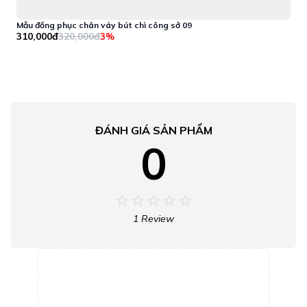
Mẫu đồng phục chân váy bút chì công sở 09
M
310,000đ
320,000đ
3
3%
ĐÁNH GIÁ SẢN PHẨM
0
1 Review