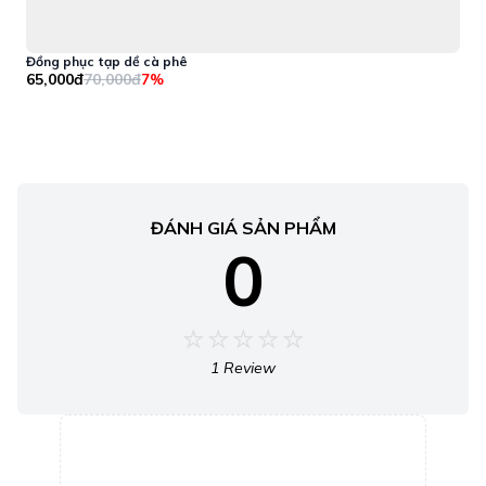
Đồng phục tạp dề cà phê
Đ
65,000đ
70,000đ
1
7%
ĐÁNH GIÁ SẢN PHẨM
0
1 Review