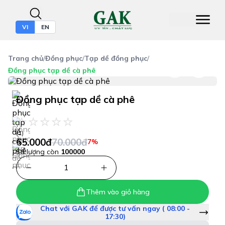
VI
EN
Trang chủ
/
Đồng phục
/
Tạp dề đồng phục
/
Đồng phục tạp dề cà phê
Đồng phục tạp dề cà phê
(1)
65.000đ
70.000đ
7%
Số lượng còn
100000
1
Thêm vào giỏ hàng
Chat với GAK để được tư vấn ngay ( 08:00 -
17:30)