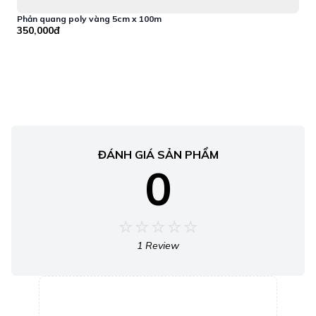
Phản quang poly vàng 5cm x 100m
P
350,000đ
1
ĐÁNH GIÁ SẢN PHẨM
0
1 Review