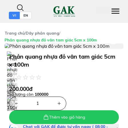
VI
EN
Trang chủ
/
Dây phản quang
/
Phản quang nhựa đỏ vân tam giác 5cm x 100m
Phản quang nhựa đỏ vân tam giác 5cm
x 100m
(1)
200.000đ
Số lượng còn
100000
1
Thêm vào giỏ hàng
Chat với GAK để được tư vấn ngay ( 08:00 -