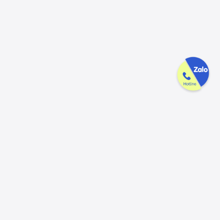
Công ty GAK tận tâm & tử tế trên
từng sản phẩm
Chúng tôi luôn trân trọng và mong đợi nhận được mọi ý kiến đóng
góp từ khách hàng để có thể nâng cấp trải nghiệm dịch vụ và sản
phẩm tốt hơn nữa.
Đóng góp ý kiến