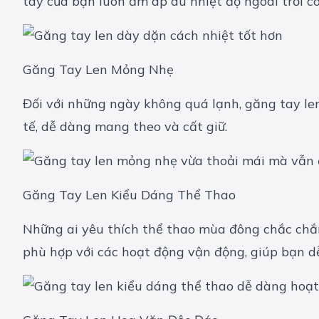
tay của bạn luôn ấm áp dù nhiệt độ ngoài trời c
Găng Tay Len Mỏng Nhẹ
Đối với những ngày không quá lạnh, găng tay le
tế, dễ dàng mang theo và cất giữ.
Găng Tay Len Kiểu Dáng Thể Thao
Những ai yêu thích thể thao mùa đông chắc chắn
phù hợp với các hoạt động vận động, giúp bạn 