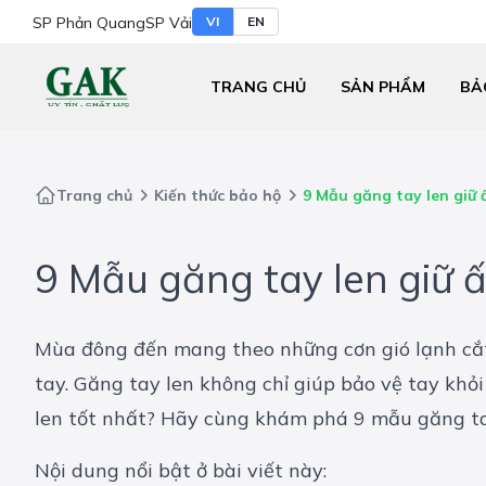
SP Phản Quang
SP Vải
VI
EN
TRANG CHỦ
SẢN PHẨM
BẢ
Trang chủ
Kiến thức bảo hộ
9 Mẫu găng tay len giữ
9 Mẫu găng tay len giữ 
Mùa đông đến mang theo những cơn gió lạnh cắt da
tay. Găng tay len không chỉ giúp bảo vệ tay khỏ
len tốt nhất? Hãy cùng khám phá 9 mẫu găng ta
Nội dung nổi bật ở bài viết này: