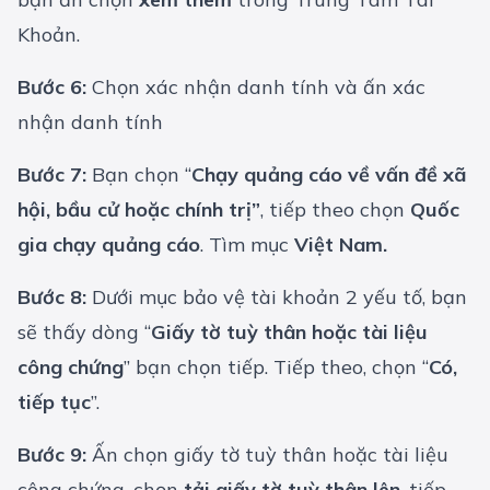
Khoản.
Bước 6:
Chọn xác nhận danh tính và ấn xác
nhận danh tính
Bước 7:
Bạn chọn “
Chạy quảng cáo về vấn đề xã
hội, bầu cử hoặc chính trị”
, tiếp theo chọn
Quốc
gia chạy quảng cáo
. Tìm mục
Việt Nam.
Bước 8:
Dưới mục bảo vệ tài khoản 2 yếu tố, bạn
sẽ thấy dòng “
Giấy tờ tuỳ thân hoặc tài liệu
công chứng
” bạn chọn tiếp. Tiếp theo, chọn “
Có,
tiếp tục
”.
Bước 9:
Ấn chọn giấy tờ tuỳ thân hoặc tài liệu
công chứng, chọn
tải giấy tờ tuỳ thân lên
, tiếp