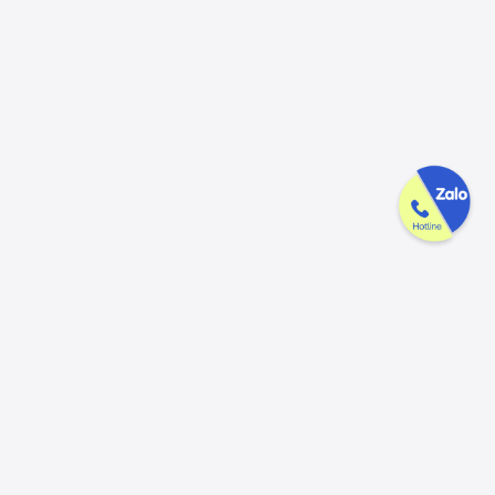
Công ty GAK tận tâm & tử tế trên
từng sản phẩm
Chúng tôi luôn trân trọng và mong đợi nhận được mọi ý kiến đóng
góp từ khách hàng để có thể nâng cấp trải nghiệm dịch vụ và sản
phẩm tốt hơn nữa.