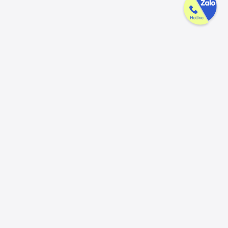
Công ty GAK tận tâm & tử tế trên
từng sản phẩm
Chúng tôi luôn trân trọng và mong đợi nhận được mọi ý kiến đóng
góp từ khách hàng để có thể nâng cấp trải nghiệm dịch vụ và sản
phẩm tốt hơn nữa.
Đóng góp ý kiến
Hotline
Email
056.913.33.39
ctygak@gmail.com
(8:00 - 17:30)