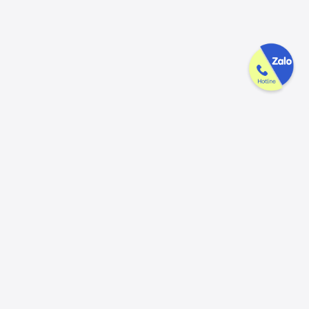
Công ty GAK tận tâm & tử tế trên
từng sản phẩm
Chúng tôi luôn trân trọng và mong đợi nhận được mọi ý kiến đóng
góp từ khách hàng để có thể nâng cấp trải nghiệm dịch vụ và sản
phẩm tốt hơn nữa.
Đóng góp ý kiến
Hotline
Email