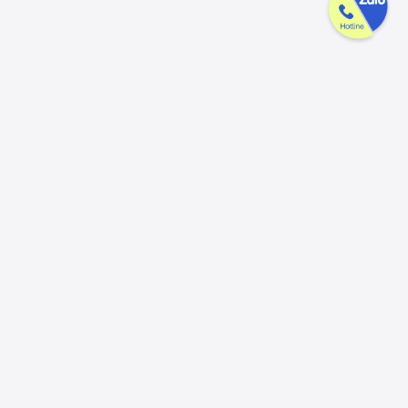
Công ty GAK tận tâm & tử tế trên
từng sản phẩm
Chúng tôi luôn trân trọng và mong đợi nhận được mọi ý kiến đóng
góp từ khách hàng để có thể nâng cấp trải nghiệm dịch vụ và sản
phẩm tốt hơn nữa.
Đóng góp ý kiến
Hotline
Email
056.913.33.39
ctygak@gmail.com
(8:00 - 17:30)