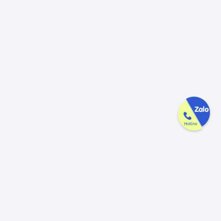
Công ty GAK tận tâm & tử tế trên
từng sản phẩm
Chúng tôi luôn trân trọng và mong đợi nhận được mọi ý kiến đóng
góp từ khách hàng để có thể nâng cấp trải nghiệm dịch vụ và sản