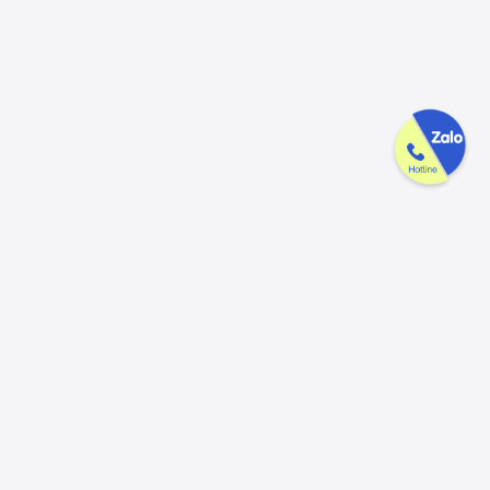
Công ty GAK tận tâm & tử tế trên
từng sản phẩm
Chúng tôi luôn trân trọng và mong đợi nhận được mọi ý kiến đóng
góp từ khách hàng để có thể nâng cấp trải nghiệm dịch vụ và sản
phẩm tốt hơn nữa.
Đóng góp ý kiến