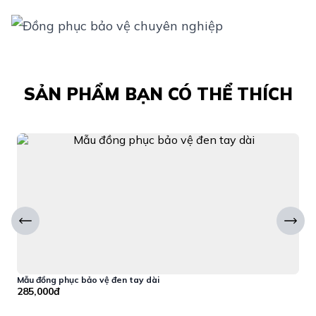
SẢN PHẨM BẠN CÓ THỂ THÍCH
Mẫu đồng phục bảo vệ đen tay dài
M
285,000đ
2