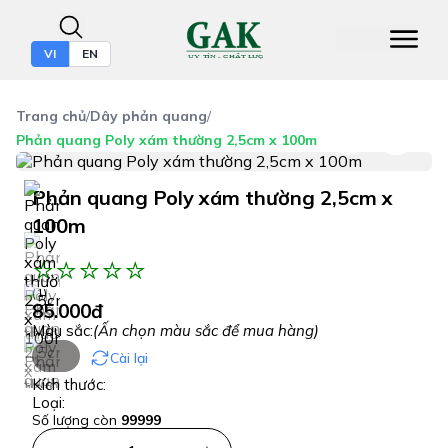
VI
EN
Trang chủ
/
Dây phản quang
/
Phản quang Poly xám thường 2,5cm x 100m
Phản quang Poly xám thường 2,5cm x
100m
(1)
85.000đ
Màu sắc:
(Ấn chọn màu sắc để mua hàng)
Cài lại
Kích thước:
Loại:
Số lượng còn
99999