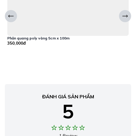
Phản quang poly vàng 5cm x 100m
P
350,000đ
1
ĐÁNH GIÁ SẢN PHẨM
5
1 Review