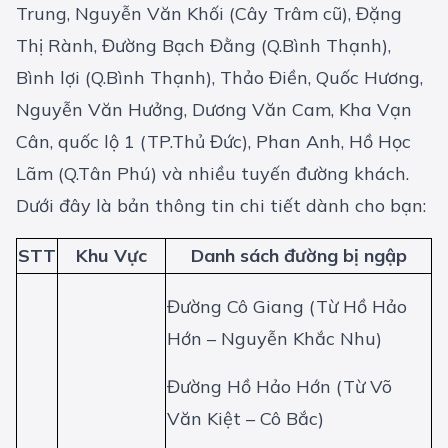
Trung, Nguyễn Văn Khối (Cây Trâm cũ), Đặng
Thị Rành, Đường Bạch Đằng (Q.Bình Thạnh),
Bình lợi (Q.Bình Thạnh), Thảo Điền, Quốc Hương,
Nguyễn Văn Hưởng, Dương Văn Cam, Kha Vạn
Cân, quốc lộ 1 (TP.Thủ Đức), Phan Anh, Hồ Học
Lãm (Q.Tân Phú) và nhiều tuyến đường khách.
Dưới đây là bản thông tin chi tiết dành cho bạn:
STT
Khu Vực
Danh sách đường bị ngập
Đường Cô Giang (Từ Hồ Hảo
Hớn – Nguyễn Khắc Nhu)
Đường Hồ Hảo Hớn (Từ Võ
Văn Kiệt – Cô Bắc)