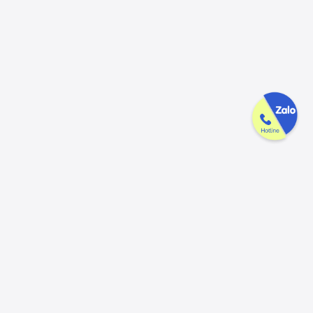
Công ty GAK tận tâm & tử tế trên
từng sản phẩm
Chúng tôi luôn trân trọng và mong đợi nhận được mọi ý kiến đóng
góp từ khách hàng để có thể nâng cấp trải nghiệm dịch vụ và sản
phẩm tốt hơn nữa.