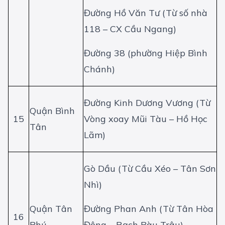
Đường Hồ Văn Tư (Từ số nhà
118 – CX Cầu Ngang)
Đường 38 (phường Hiệp Bình
Chánh)
Đường Kinh Dương Vương (Từ
Quận Bình
15
Vòng xoay Mũi Tàu – Hồ Học
Tân
Lãm)
Gò Dầu (Từ Cầu Xéo – Tân Sơn
Nhì)
Quận Tân
Đường Phan Anh (Từ Tân Hòa
16
Phú
Đông – Rạch Bàu Trâu)