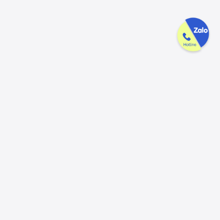
Công ty GAK tận tâm & tử tế trên
từng sản phẩm
Chúng tôi luôn trân trọng và mong đợi nhận được mọi ý kiến đóng
góp từ khách hàng để có thể nâng cấp trải nghiệm dịch vụ và sản
phẩm tốt hơn nữa.
Đóng góp ý kiến
Hotline
Email
056.913.33.39
ctygak@gmail.com