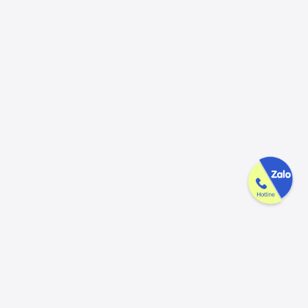
Công ty GAK tận tâm & tử tế trên
từng sản phẩm