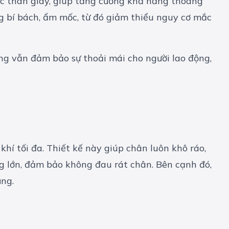
oặc thân giày, giúp tăng cường khả năng thoáng
g bí bách, ẩm mốc, từ đó giảm thiểu nguy cơ mắc
ưng vẫn đảm bảo sự thoải mái cho người lao động,
hí tối đa. Thiết kế này giúp chân luôn khô ráo,
g lớn, đảm bảo không đau rát chân. Bên cạnh đó,
ụng.