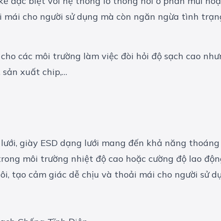
 kế đặc biệt với hệ thống lỗ thông hơi ở phần mũi h
i mái cho người sử dụng mà còn ngăn ngừa tình trạn
 cho các môi trường làm việc đòi hỏi độ sạch cao nh
 sản xuất chip,…
 lưới, giày ESD dạng lưới mang đến khả năng thoáng k
trong môi trường nhiệt độ cao hoặc cường độ lao độn
hôi, tạo cảm giác dễ chịu và thoải mái cho người sử d