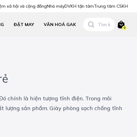
ệm xã hội và cộng đồng
Nhà máy
DVKH tận tâm
Trung tâm CSKH
NG
ĐẶT MAY
VĂN HOÁ GAK
0
rẻ
ó chính là hiện tượng tĩnh điện. Trong môi
hất lượng sản phẩm. Giày phòng sạch chống tĩnh