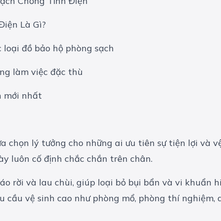
ạch Chống Tĩnh Điện
iện Là Gì?
 loại đồ bảo hộ phòng sạch
ng làm việc đặc thù
h mới nhất
a chọn lý tưởng cho những ai ưu tiên sự tiện lợi và 
ày luôn cố định chắc chắn trên chân.
o rời và lau chùi, giúp loại bỏ bụi bẩn và vi khuẩn 
u cầu vệ sinh cao như phòng mổ, phòng thí nghiệm, d