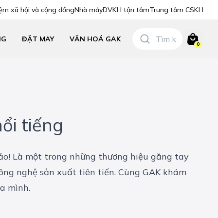
ệm xã hội và cộng đồng
Nhà máy
DVKH tận tâm
Trung tâm CSKH
NG
ĐẶT MAY
VĂN HOÁ GAK
0
ổi tiếng
hảo! Là một trong những thương hiệu găng tay
 công nghệ sản xuất tiên tiến. Cùng GAK khám
ủa mình.