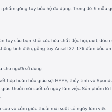
ản phẩm găng tay bảo hộ đa dạng. Trong đó, 5 mẫu g
àn tay của bạn khỏi các hóa chất độc hại, axit, dầu
à chống tĩnh điện, găng tay Ansell 37-176 đảm bảo an
 kết hợp hoàn hảo giữa sợi HPPE, thủy tinh và Spand
 giác thoải mái suốt cả ngày làm việc. Sản phẩm là 
.