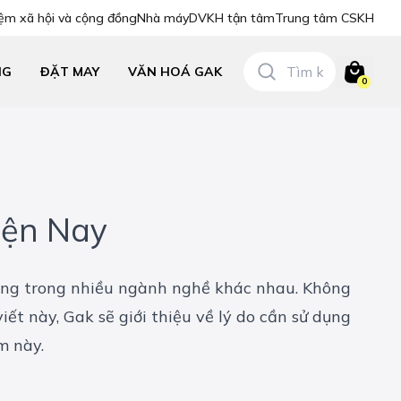
ệm xã hội và cộng đồng
Nhà máy
DVKH tận tâm
Trung tâm CSKH
NG
ĐẶT MAY
VĂN HOÁ GAK
0
iện Nay
động trong nhiều ngành nghề khác nhau. Không
ết này, Gak sẽ giới thiệu về lý do cần sử dụng
m này.