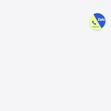
Công ty GAK tận tâm & tử tế trên
từng sản phẩm
Chúng tôi luôn trân trọng và mong đợi nhận được mọi ý kiến đóng
góp từ khách hàng để có thể nâng cấp trải nghiệm dịch vụ và sản
phẩm tốt hơn nữa.
Đóng góp ý kiến
Hotline
Email
056.913.33.39
ctygak@gmail.com