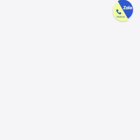
UYỂN DỤNG
ĐỊA CHỈ LIÊN HỆ
Văn phòng Tp HCM:
15 Lê Minh Xuân,