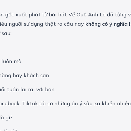
n gốc xuất phát từ bài hát Về Quê Anh Lo đã từng 
iều người sử dụng thật ra câu này
không có ý nghĩa l
 sau:
u luôn mà.
 hàng hay khách sạn
i tuần lai rai với bạn.
 Facebook, Tiktok đã có những ẩn ý sâu xa khiến nhiề
à gì?