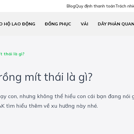
Blog
Quy định thanh toán
Trách nhi
O HỘ LAO ĐỘNG
ĐỒNG PHỤC
VẢI
DÂY PHẢN QUA
 thái là gì?
ng mít thái là gì?
y con, nhưng không thể hiểu con cái bạn đang nói g
AK tìm hiểu thêm về xu hướng này nhé.