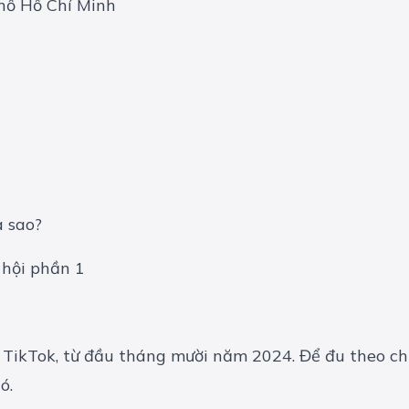
hố Hồ Chí Minh
 sao?
 hội phần 1
i TikTok, từ đầu tháng mười năm 2024. Để đu theo ch
ó.