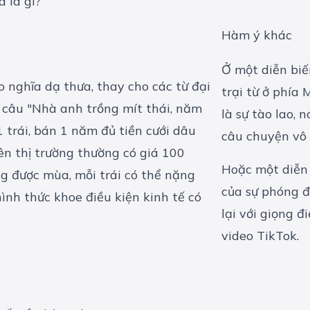
Hàm ý khác
Ở một diễn biế
 nghĩa dạ thưa, thay cho các từ đại
trại từ ở phía 
ên câu "Nhà anh trồng mít thái, năm
là sự tào lao, 
1 trái, bán 1 năm đủ tiền cưới dâu
câu chuyện vô 
rên thị trường thường có giá 100
Hoặc một diễn 
ng được mùa, mỗi trái có thể nặng
của sự phóng đạ
ình thức khoe điều kiện kinh tế có
lại với giọng đ
video TikTok.