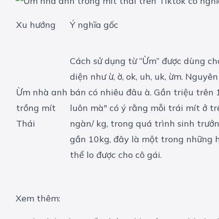
Xu hướng
Ý nghĩa gốc
Cách sử dụng từ “Ừm” được dùng cho
diện như ừ, ờ, ok, uh, uk, ừm. Nguy
Ừm nhà anh
bán có nhiêu đâu à. Gần triệu trên 
trồng mít
luôn mà" có ý rằng mỗi trái mít ở t
Thái
ngàn/ kg, trong quá trình sinh trưở
gần 10kg, đây là một trong những h
thể lo được cho cô gái.
Xem thêm: