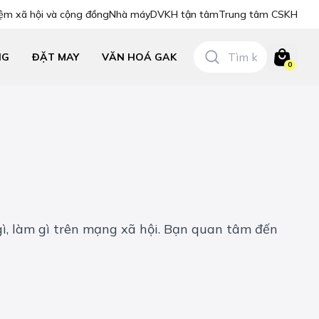
ệm xã hội và cộng đồng
Nhà máy
DVKH tận tâm
Trung tâm CSKH
NG
ĐẶT MAY
VĂN HOÁ GAK
0
ì, làm gì trên mạng xã hội. Bạn quan tâm đến